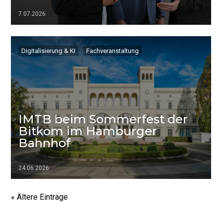
7.07.2026
▷▷▷
Digitalisierung & KI
Fachveranstaltung
IMTB beim Sommerfest der
Bitkom im Hamburger
Bahnhof
24.06.2026
▷▷▷
« Ältere Einträge