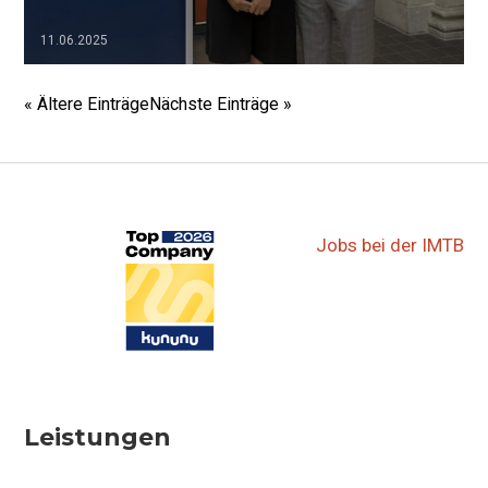
11.06.2025
▷▷▷
« Ältere Einträge
Nächste Einträge »
Jobs bei der IMTB
Leistungen