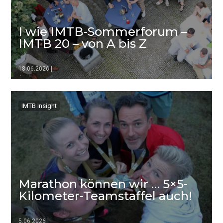
I wie IMTB-Sommerforum –
IMTB 20 – von A bis Z
18.06.2026
|
▷▷▷
IMTB Insight
Marathon können wir … 5×5-
Kilometer-Teamstaffel auch!
5.06.2026
|