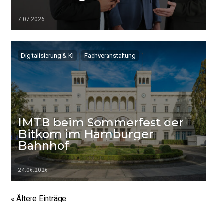
7.07.2026
▷▷▷
Digitalisierung & KI
Fachveranstaltung
IMTB beim Sommerfest der
Bitkom im Hamburger
Bahnhof
24.06.2026
▷▷▷
« Ältere Einträge