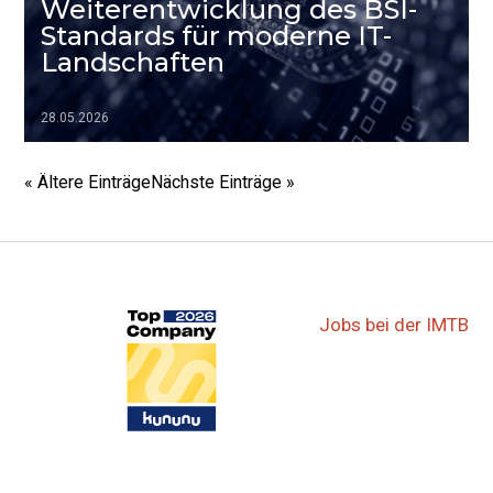
Weiterentwicklung des BSI-
Standards für moderne IT-
Landschaften
28.05.2026
▷▷▷
« Ältere Einträge
Nächste Einträge »
Jobs bei der IMTB