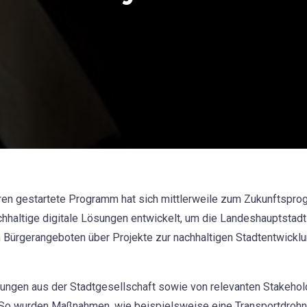
ren gestartete Programm hat sich mittlerweile zum Zukunftspro
hhaltige digitale Lösungen entwickelt, um die Landeshauptstadt
en Bürgerangeboten über Projekte zur nachhaltigen Stadtentwickl
ngen aus der Stadtgesellschaft sowie von relevanten Stakehold
 So wurden Maßnahmen, wie beispielsweise eine Transportdrohne 