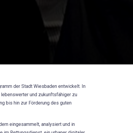
gramm der Stadt Wiesbaden entwickelt. In
 lebenswerter und zukunftsfähiger zu
ung bis hin zur Förderung des guten
ern eingesammelt, analysiert und in
im Rettungsdienst, ein urbaner digitaler