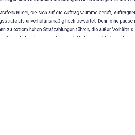
sstrafenklausel, die sich auf die Auftragssumme beruft, Auftrag
sstrafe als unverhältnismäßig hoch bewertet. Denn eine pauscha
 zu extrem hohen Strafzahlungen führen, die außer Verhältnis 
 Klausel als intransparent eingestuft, da sie nicht klar und vers
tragssumme sich die Vertragsstrafe bezieht und welche Leistun
hohen Anforderungen an die Wirksamkeit von Vertragsstrafenklau
g von Vertragsstrafenklauseln darauf achten, dass diese sowohl h
 § 307 BGB genügen. Andernfalls riskieren sie, dass die Klause
B-IT, bei denen die Vertragsstrafenklauseln vermehrt auf den Auf
der Auftragssumme auf die Abrechnungssumme (tatsächlich gez