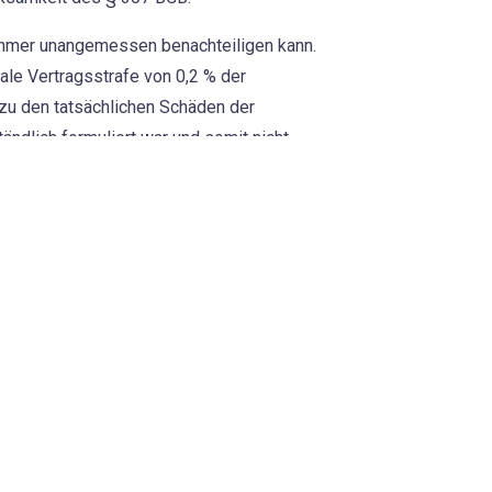
nehmer unangemessen benachteiligen kann.
le Vertragsstrafe von 0,2 % der
zu den tatsächlichen Schäden der
tändlich formuliert war und somit nicht
gen in die Berechnungsgrundlage
seln im Allgemeinen.
insichtlich der Höhe der Strafe als auch
ln vor Gericht als unwirksam angesehen
tragswert ausgerichtet sind, sollte nach
ahlte Vergütung) vorgenommen werden.