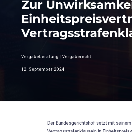
Zur Unwirksamkei
Einheitspreisver
Vertragsstrafenkl
Vergabeberatung
|
Vergaberecht
12. September 2024
Der Bundesgerichtshof setzt mit seinem 
Vertragsstrafenklauseln in Einheitspreis