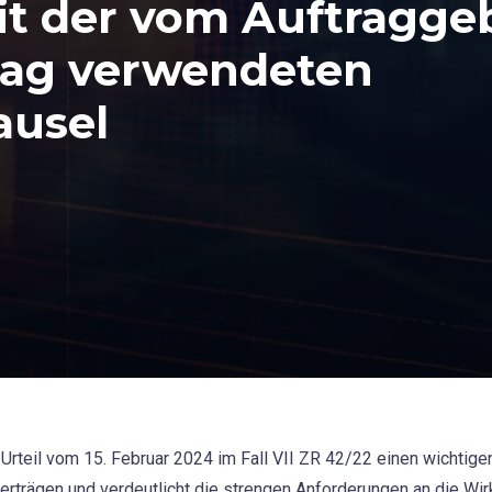
t der vom Auftraggeb
trag verwendeten
ausel
Urteil vom 15. Februar 2024 im Fall VII ZR 42/22 einen wichtig
verträgen und verdeutlicht die strengen Anforderungen an die W