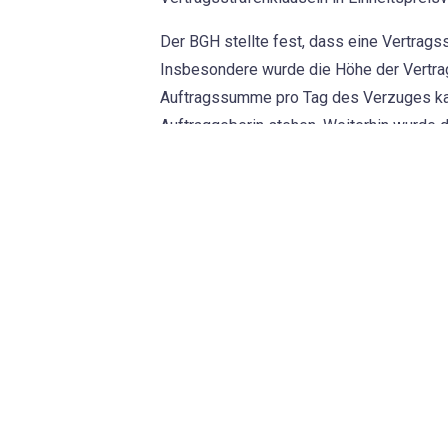
Der BGH stellte fest, dass eine Vertrag
Insbesondere wurde die Höhe der Vertrag
Auftragssumme pro Tag des Verzuges kann
Auftraggeberin stehen. Weiterhin wurde die
eindeutig erkennbar war, auf welche Auf
einfließen.
Dieses Urteil des BGH verdeutlicht die 
Unser Tipp
Auftraggeber sollten bei der Formulierun
ihrer Transparenz den Anforderungen des
werden. Insbesondere hinsichtlich der EV
dieser Rechtsprechung eine Anpassung 