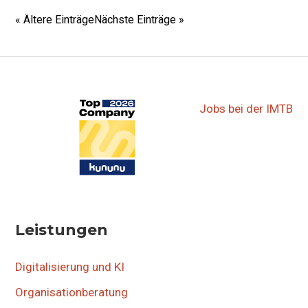
▷▷▷
« Ältere Einträge
Nächste Einträge »
Jobs bei der IMTB
Leistungen
Digitalisierung und KI
Organisationberatung