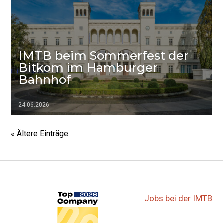
IMTB beim Sommerfest der
Bitkom im Hamburger
Bahnhof
24.06.2026
▷▷▷
« Ältere Einträge
Jobs bei der IMTB