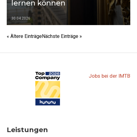
lernen können
30.04.2026
▷▷▷
« Ältere Einträge
Nächste Einträge »
Jobs bei der IMTB
Leistungen