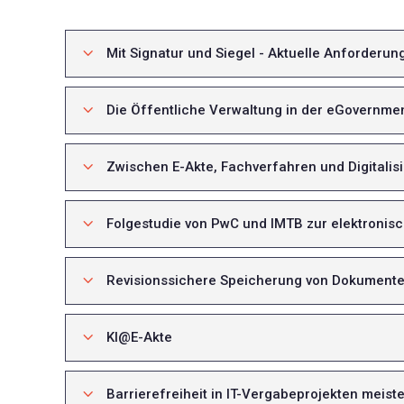
3
Mit Signatur und Siegel - Aktuelle Anforderu
3
Die Öffentliche Verwaltung in der eGovernmen
3
Zwischen E-Akte, Fachverfahren und Digitali
3
Folgestudie von PwC und IMTB zur elektronis
3
Revisionssichere Speicherung von Dokumenten
3
KI@E-Akte
3
Barrierefreiheit in IT-Vergabeprojekten meist