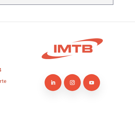
4
rte