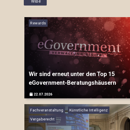
WiBe
Rewards
Wir sind erneut unter den Top 15
eGovernment-Beratungshäusern
22.07.2026
▷▷▷
Fachveranstaltung
Künstliche Intelligenz
Vergaberecht