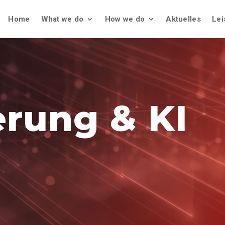
Home
What we do
How we do
Aktuelles
Lei
.
erung & KI