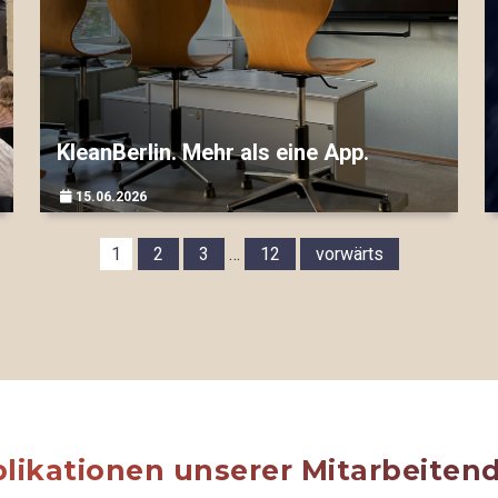
KleanBerlin. Mehr als eine App.
15.06.2026
▷▷▷
1
2
3
…
12
vorwärts
blikationen unserer Mitarbeiten