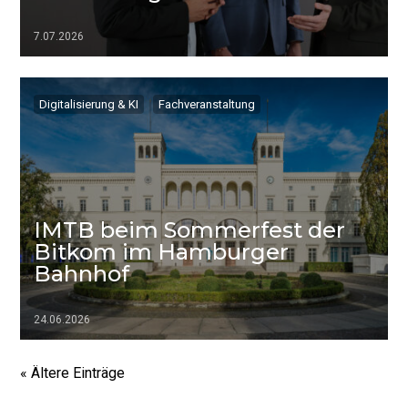
7.07.2026
▷▷▷
Digitalisierung & KI
Fachveranstaltung
IMTB beim Sommerfest der
Bitkom im Hamburger
Bahnhof
24.06.2026
▷▷▷
« Ältere Einträge