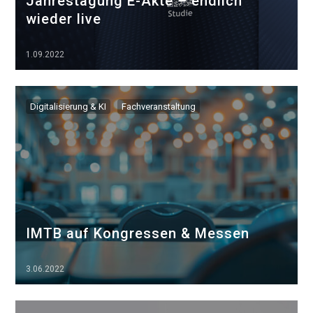
Jahrestagung E-Akte – endlich
wieder live
1.09.2022
▷▷▷
Digitalisierung & KI
Fachveranstaltung
IMTB auf Kongressen & Messen
3.06.2022
▷▷▷