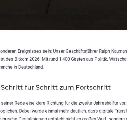
esonderen Ereignisses sein: Unser Geschäftsführer Ralph Nauman
 des Bitkom 2026. Mit rund 1.400 Gästen aus Politik, Wirtschaf
ranche in Deutschland.
Schritt für Schritt zum Fortschritt
seiner Rede eine klare Richtung für die zweite Jahreshälfte vor: E
glichen. Dabei wurde einmal mehr deutlich, dass digitale Transfo
olgreiche Digitalisierung entsteht nicht im großen Wurf, sondern 
 die geplante Einführung der European Digital Identity Wallet (EUD