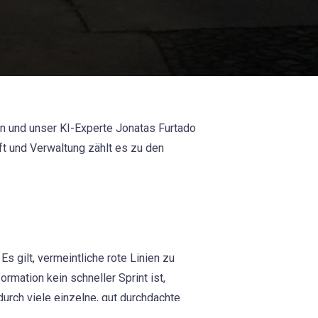
n und unser KI-Experte Jonatas Furtado
t und Verwaltung zählt es zu den
s gilt, vermeintliche rote Linien zu
rmation kein schneller Sprint ist,
durch viele einzelne, gut durchdachte
I Wallet), die ab Januar 2027 neue