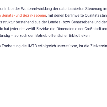
erlin bei der Weiterentwicklung der datenbasierten Steuerung im
n Senats- und Bezirksebene
, mit denen berlinweite Qualitätssta
gsstruktur bestehend aus der Landes- bzw. Senatsebene und de
s hat jeder der zwölf Bezirke die Dimension einer Großstadt un
ndig – so auch den Betrieb öffentlicher Bibliotheken.
Erarbeitung die IMTB erfolgreich unterstützte, ist die Zielverein
nfeld wurde die Bibliotheksentwicklung Teil der Politischen Erkl
zelaspekte des bereits durch den Senat beschlossenen Biblioth
erden. Bibliotheken werden als sogenannte „dritte Orte“ gestär
d barrierefrei an vielfältigen attraktiven Bildungs- und Kulturan
.
hiedliche Beteiligte von Senats- und Bezirksebene erarbeitet, d
tungen Bibliotheken, die fachlich zuständige Senatsverwaltung fü
 Finanzen und die Senatskanzlei. Durch die interdisziplinäre 