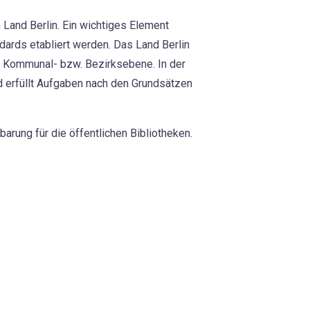
 Land Berlin. Ein wichtiges Element
ndards etabliert werden. Das Land Berlin
r Kommunal- bzw. Bezirksebene. In der
d erfüllt Aufgaben nach den Grundsätzen
barung für die öffentlichen Bibliotheken.
ärung. Durch die erarbeitete
eksentwicklungsplans verbindlich
kt. Das Leistungsversprechen „Bürgerinnen
geboten der Bibliotheken teilhaben“,
arunter Leitungen der Ämter für
r Kultur und Gesellschaftlichen
Zusammenarbeit und das gemeinsame