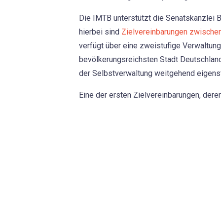
Die IMTB unterstützt die Senatskanzlei B
hierbei sind
Zielvereinbarungen zwische
verfügt über eine zweistufige Verwaltun
bevölkerungsreichsten Stadt Deutschland
der Selbstverwaltung weitgehend eigenstä
Eine der ersten Zielvereinbarungen, deren 
Als ein hochrelevantes politisches Theme
Zielvereinbarung sollen ausgewählte Ein
umgesetzt und zielorientiert gesteuert w
und Bürger sollen stadtweit wohnortnah un
konkretisiert diese politische Zielrichtung
Die Zielvereinbarung wurde durch untersc
Weiterbildung und Kultur, Fachbereichslei
Zusammenhalt, die Senatsverwaltung für