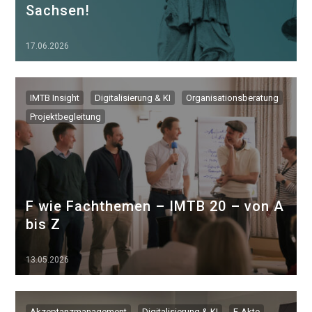
Sachsen!
17.06.2026
▷▷▷
IMTB Insight
Digitalisierung & KI
Organisationsberatung
Projektbegleitung
F wie Fachthemen – IMTB 20 – von A
bis Z
13.05.2026
▷▷▷
Akzeptanzmanagement
Digitalisierung & KI
E-Akte