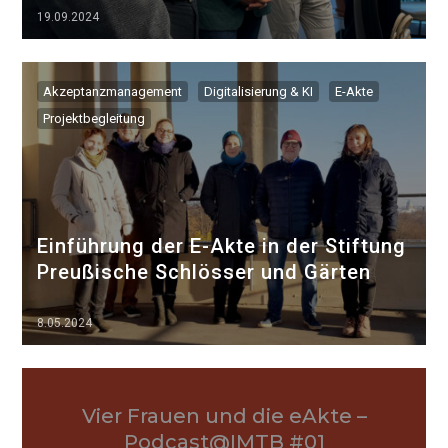
19.09.2024
▷▷▷
Akzeptanzmanagement
Digitalisierung & KI
E-Akte
Projektbegleitung
Einführung der E-Akte in der Stiftung
Preußische Schlösser und Gärten
8.05.2024
▷▷▷
Vier Frauen und die eAkte –
Podcast@IMTB #01