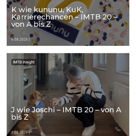
K wie kununu, KuK,
Karrierechancen – IMTB 20 –
von A bis Z
6.08.2026
|
▷▷▷
IMTB Insight
IMTB Insight
J wie Joschi – IMTB 20 – von A
bis Z
1.08.2026
|