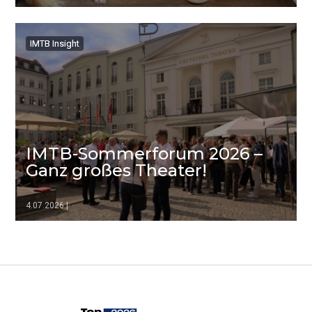
▷▷▷
IMTB Insight
IMTB Insight
IMTB-Sommerforum 2026 –
Ganz großes Theater!
4.07.2026
|
▷▷▷