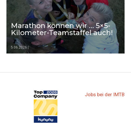
Marathon können wir … 5×5-
Kilometer-Teamstaffel auch!
5.06.2026
|
▷▷▷
Jobs bei der IMTB