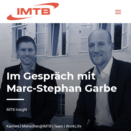
Im Gespräch mit
Marc-Stephan Garbe
IMTB Insight
Karriere
|
Menschen@IMTB
|
Team
|
WorkLife