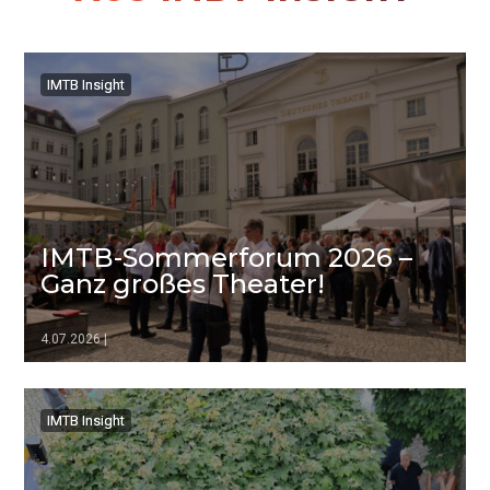
IMTB Insight
IMTB Insight
IMTB-Sommerforum 2026 –
Ganz großes Theater!
4.07.2026
|
▷▷▷
IMTB Insight
IMTB Insight