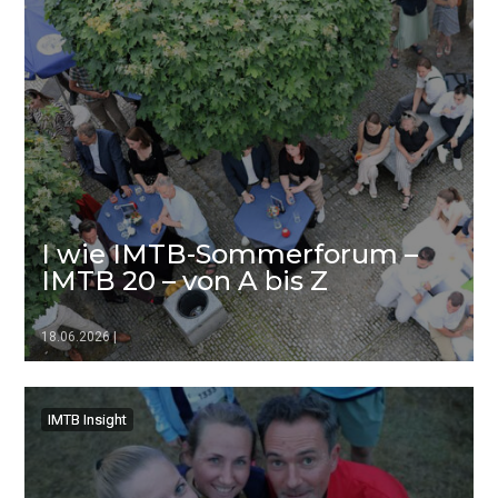
I wie IMTB-Sommerforum –
IMTB 20 – von A bis Z
18.06.2026
|
▷▷▷
IMTB Insight
IMTB Insight