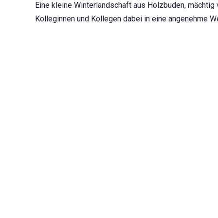
Eine kleine Winterlandschaft aus Holzbuden, mächtig 
Kolleginnen und Kollegen dabei in eine angenehme We
Stunde nicht vermiesen konnte. Endlich war mal wied
passieren zu lassen und endlich die neuen KollegInne
Gesicht auf einem Bildschirm kennengelernt hatte.
Auch für die Kinder und alle Junggebliebenen kam der
vielmehr das Geschick, gegeneinander gemessen werd
Waffeln (mit frischen Früchten!) und kühle Cocktails
Abends sogar das Tanzbein geschwungen wurde. Von W
sich auf der Playlist verirrt hatten, war alles geboten
setzen durfte!
Letztlich kam auch der gute Zweck nicht zu kurz: Du
die Berliner Stadtmission sammeln. Vielen Dank an die 
die den Abend organisiert und wunderbar gemacht ha