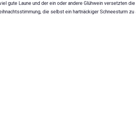
viel gute Laune und der ein oder andere Glühwein versetzten die
ihnachtsstimmung, die selbst ein hartnäckiger Schneesturm zu 
er Zeit dafür da, Geschichten auszutauschen, gemeinsam das Ja
n besser kennenzulernen, die man bis dahin nur aus Mails oder 
 Spaß nicht zu kurz. Beim Dosenwerfen konnten die Kräfte, oder
en. Daneben trugen leckere Steaks im Brötchen, frisch gemach
 dazu bei, dass die Stimmung ausgelassen war und Richtung Ende
eihnachtsliedern, über 80er-Jahre-Musik bis hin zu Schlagern,
. Auf jeden Fall war es hart umkämpft, wer den nächsten Hit auf die
rch eine Weihnachtstombola konnten wir an dem Abend eine Spen
Kollegin Kirsten, die sich dafür eingesetzt hat und danke auch a
ben.