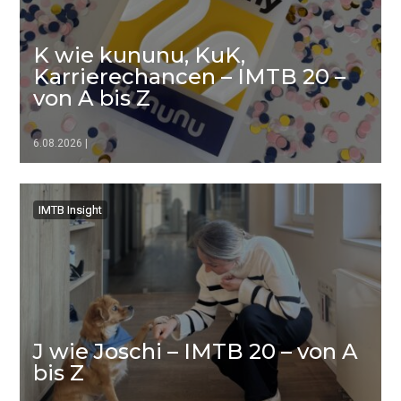
K wie kununu, KuK,
Karrierechancen – IMTB 20 –
von A bis Z
6.08.2026
|
▷▷▷
IMTB Insight
IMTB Insight
J wie Joschi – IMTB 20 – von A
bis Z