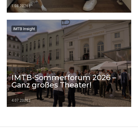
1.08.2026
|
▷▷▷
IMTB Insight
IMTB Insight
IMTB-Sommerforum 2026 –
Ganz großes Theater!
4.07.2026
|
▷▷▷