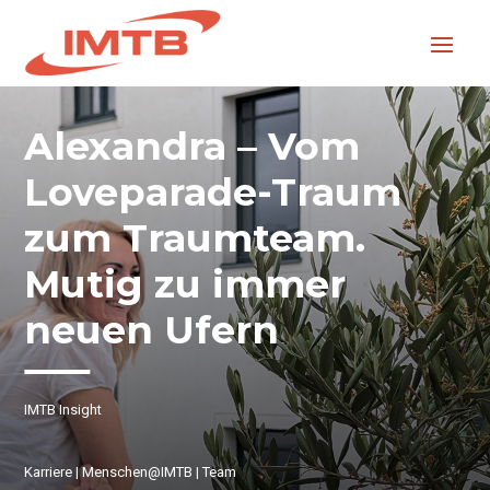
Alexandra – Vom
Loveparade-Traum
zum Traumteam.
Mutig zu immer
neuen Ufern
IMTB Insight
Karriere
|
Menschen@IMTB
|
Team