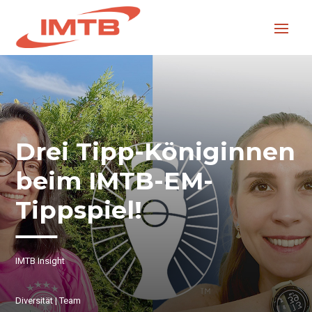
Drei Tipp-Königinnen
beim IMTB-EM-
Tippspiel!
IMTB Insight
Diversität
|
Team