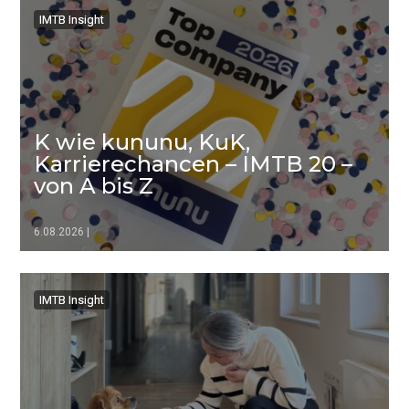
IMTB Insight
IMTB Insight
K wie kununu, KuK,
Karrierechancen – IMTB 20 –
von A bis Z
6.08.2026
|
▷▷▷
IMTB Insight
IMTB Insight