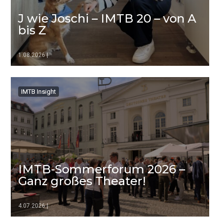
J wie Joschi – IMTB 20 – von A
bis Z
1.08.2026
|
▷▷▷
IMTB Insight
IMTB Insight
IMTB-Sommerforum 2026 –
Ganz großes Theater!
4.07.2026
|