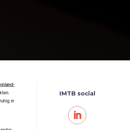
einland-
kten.
IMTB social
uhig in
nander