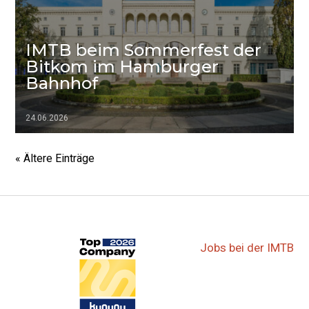
IMTB beim Sommerfest der
Bitkom im Hamburger
Bahnhof
24.06.2026
▷▷▷
« Ältere Einträge
Jobs bei der IMTB